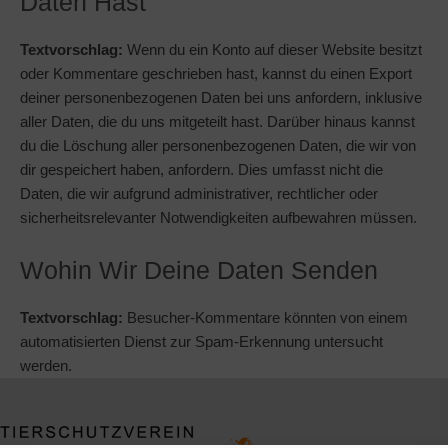
Daten Hast
Textvorschlag:
Wenn du ein Konto auf dieser Website besitzt
oder Kommentare geschrieben hast, kannst du einen Export
deiner personenbezogenen Daten bei uns anfordern, inklusive
aller Daten, die du uns mitgeteilt hast. Darüber hinaus kannst
du die Löschung aller personenbezogenen Daten, die wir von
dir gespeichert haben, anfordern. Dies umfasst nicht die
Daten, die wir aufgrund administrativer, rechtlicher oder
sicherheitsrelevanter Notwendigkeiten aufbewahren müssen.
Wohin Wir Deine Daten Senden
Textvorschlag:
Besucher-Kommentare könnten von einem
automatisierten Dienst zur Spam-Erkennung untersucht
werden.