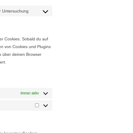
r Untersuchung
Consent
to
service
sonstiges
er Cookies. Sobald du auf
rien von Cookies und Plugins
s über deinen Browser
ert.
Immer aktiv
Marketing