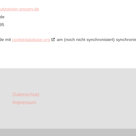
hutzverein-snoopy.de
.de
95
rde mit
cookiedatabase.org
am (noch nicht synchronisiert) synchronis
Datenschutz
Impressum