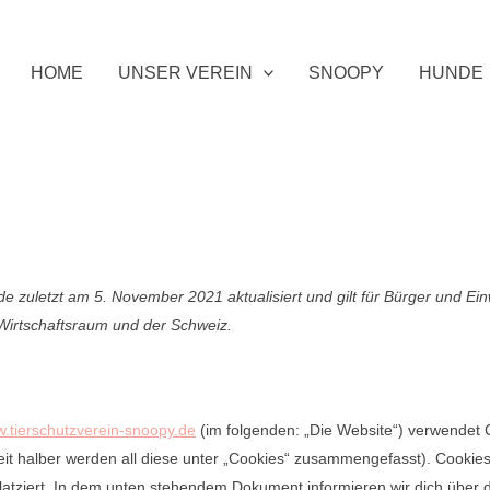
HOME
UNSER VEREIN
SNOOPY
HUNDE
de zuletzt am 5. November 2021 aktualisiert und gilt für Bürger und E
Wirtschaftsraum und der Schweiz.
w.tierschutzverein-snoopy.de
(im folgenden: „Die Website“) verwendet 
eit halber werden all diese unter „Cookies“ zusammengefasst). Cook
 platziert. In dem unten stehendem Dokument informieren wir dich über